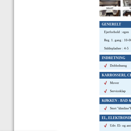
GENERELT
Ejerforhold
:
egen
Reg. 1. gang
:
10-0
Siddepladser
:
4-5
INDRETNING
Dobbeltseng
KARROSSERI, C
Mover
Serviceklap
KØKKEN - BAD 
Stort "slimline
EL, ELEKTRONI
Udv. El- og ant