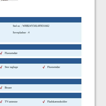
Stel nr.
:
WHB24Y50L0FH31662
Sovepladser
:
4
Fluenetsdør
Stor tagluge
Fluenetsdør
Bruser
TV-antenne
Fladskærmsholder