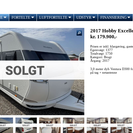
NE
FORTELTE
LUFTFORTELTE
UDSTYR
FINANSIERING
2017 Hobby Excell
kr. 179.900,-
Prisen er inkl. klargøring, gas
Egenvægt: 1377
Totalvægt: 1750
Kategori: Brugt
Årgang: 2017
3,0 meter dyb Ventura D300 fo
på tag + netantenne