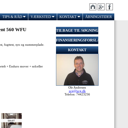
TIPS & RÅD
VÆRKSTED
KONTAKT
ÅBNINGSTIDER
ent 560 WFU
TILBAGE TIL SØGNING
FINANSIERINGSFORSLAG
test, fugttest, syn og nummerplade.
KONTAKT
rtelt + Enduro mover + solceller
Ole Andresen
ucg@ucg.dk
Telefon: 74423256