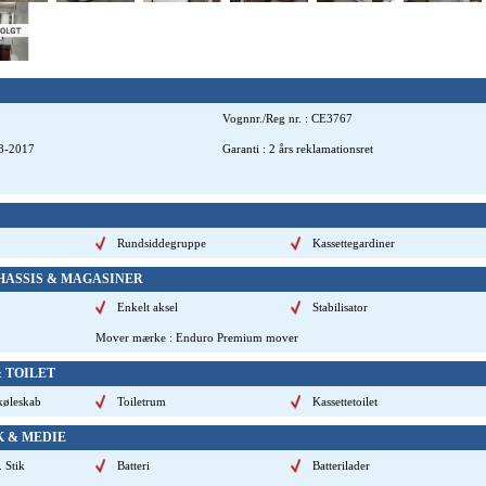
Vognnr./Reg nr.
:
CE3767
8-2017
Garanti
:
2 års reklamationsret
Rundsiddegruppe
Kassettegardiner
HASSIS & MAGASINER
Enkelt aksel
Stabilisator
Mover mærke
:
Enduro Premium mover
& TOILET
"køleskab
Toiletrum
Kassettetoilet
K & MEDIE
. Stik
Batteri
Batterilader