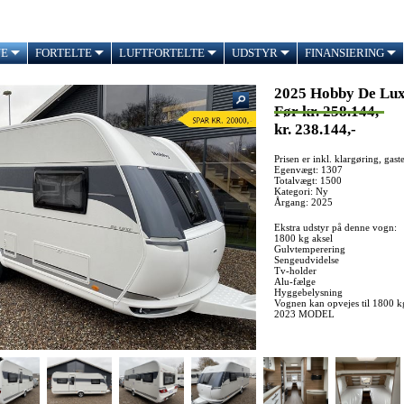
NE
FORTELTE
LUFTFORTELTE
UDSTYR
FINANSIERING
2025 Hobby De Lu
Før kr. 258.144,-
kr. 238.144,-
Prisen er inkl. klargøring, gas
Egenvægt: 1307
Totalvægt: 1500
Kategori: Ny
Årgang: 2025
Ekstra udstyr på denne vogn:
1800 kg aksel
Gulvtemperering
Sengeudvidelse
Tv-holder
Alu-fælge
Hyggebelysning
Vognen kan opvejes til 1800 k
2023 MODEL