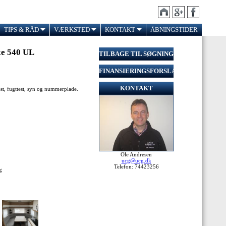
TIPS & RÅD
VÆRKSTED
KONTAKT
ÅBNINGSTIDER
xe 540 UL
TILBAGE TIL SØGNING
FINANSIERINGSFORSLAG
KONTAKT
test, fugttest, syn og nummerplade.
Ole Andresen
ucg@ucg.dk
Telefon: 74423256
g