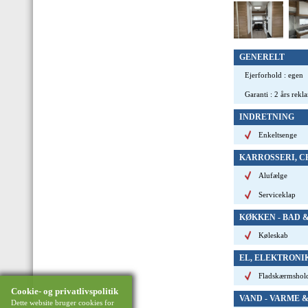
GENERELT
Ejerforhold
:
egen
Garanti
:
2 års rekl
INDRETNING
Enkeltsenge
KARROSSERI, C
Alufælge
Serviceklap
KØKKEN - BAD 
Køleskab
EL, ELEKTRONI
Fladskærmshol
Cookie- og privatlivspolitik
VAND - VARME 
Dette website bruger cookies for