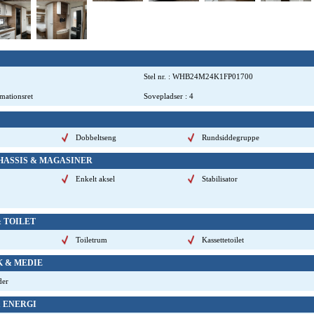
Stel nr.
:
WHB24M24K1FP01700
amationsret
Sovepladser
:
4
Dobbeltseng
Rundsiddegruppe
HASSIS & MAGASINER
Enkelt aksel
Stabilisator
& TOILET
Toiletrum
Kassettetoilet
K & MEDIE
der
& ENERGI