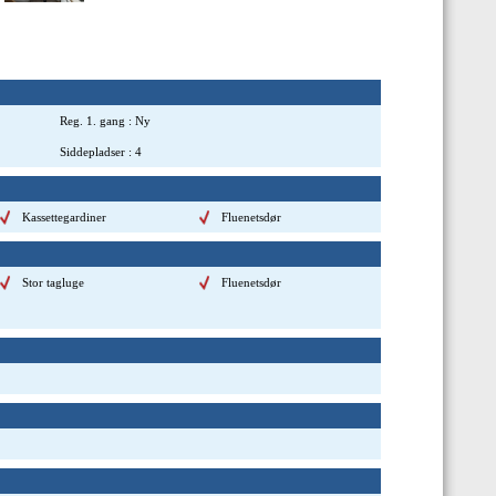
Reg. 1. gang
:
Ny
Siddepladser
:
4
Kassettegardiner
Fluenetsdør
Stor tagluge
Fluenetsdør