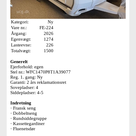
Kategori:
Ny
Vare nr.:
FE-224
Årgang:
2026
Egenvægt:
1274
Lasteevne:
226
Totalvægt:
1500
Generelt
Ejerforhold: egen
Stel nr.: WFC1470P8T1A39077
Reg. 1. gang: Ny
Garanti: 2 års reklamationsret
Sovepladser: 4
Siddepladser: 4-5
Indretning
· Fransk seng
· Dobbeltseng
· Rundsiddegruppe
· Kassettegardiner
· Fluenetsdør