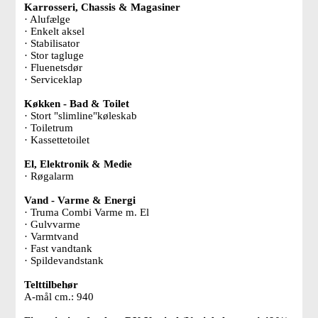
Karrosseri, Chassis & Magasiner
· Alufælge
· Enkelt aksel
· Stabilisator
· Stor tagluge
· Fluenetsdør
· Serviceklap
Køkken - Bad & Toilet
· Stort "slimline"køleskab
· Toiletrum
· Kassettetoilet
El, Elektronik & Medie
· Røgalarm
Vand - Varme & Energi
· Truma Combi Varme m. El
· Gulvvarme
· Varmtvand
· Fast vandtank
· Spildevandstank
Telttilbehør
A-mål cm.: 940